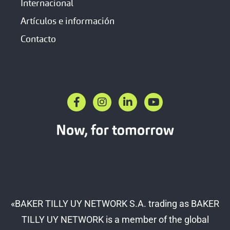
Internacional
Artículos e información
Contacto
F
I
L
Y
a
n
i
o
c
s
n
u
e
t
k
t
b
a
e
u
o
g
d
b
o
r
i
e
k
a
n
-
m
-
f
i
n
«BAKER TILLY UY NETWORK S.A. trading as BAKER
TILLY UY NETWORK is a member of the global