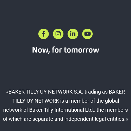
F
I
L
Y
a
n
i
o
c
s
n
u
e
t
k
t
b
a
e
u
o
g
d
b
o
r
i
e
k
a
n
-
m
-
f
i
n
«BAKER TILLY UY NETWORK S.A. trading as BAKER
TILLY UY NETWORK is a member of the global
network of Baker Tilly International Ltd., the members
of which are separate and independent legal entities.»