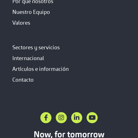
Por qué nosotros
Nuestro Equipo
Valores
Sectores y servicios
Internacional
Artículos e información
Contacto
F
I
L
Y
a
n
i
o
c
s
n
u
e
t
k
t
b
a
e
u
o
g
d
b