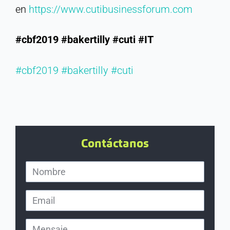
en
https://www.cutibusinessforum.com
#cbf2019
#bakertilly
#cuti
#IT
#cbf2019
#bakertilly
#cuti
Contáctanos